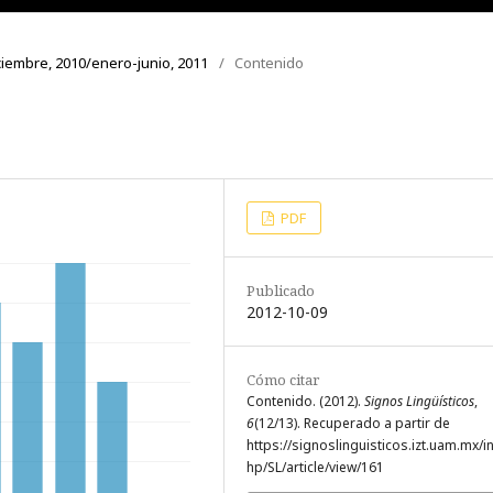
diciembre, 2010/enero-junio, 2011
/
Contenido
PDF
Publicado
2012-10-09
Cómo citar
Contenido. (2012).
Signos Lingüísticos
,
6
(12/13). Recuperado a partir de
https://signoslinguisticos.izt.uam.mx/i
hp/SL/article/view/161