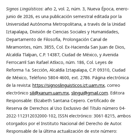
Signos Lingüísticos
: año 2, vol. 2, núm. 3, Nueva Época, enero-
junio de 2026, es una publicación semestral editada por la
Universidad Autónoma Metropolitana, a través de la Unidad
Iztapalapa, División de Ciencias Sociales y Humanidades,
Departamento de Filosofía, Prolongación Canal de
Miramontes, núm. 3855, Col. Ex-Hacienda San Juan de Dios,
Alcaldía Tlalpan, C.P. 14387, Ciudad de México, y Avenida
Ferrocarril San Rafael Atlixco, núm. 186, Col. Leyes de
Reforma 1a. Sección, Alcaldía Iztapalapa, C.P. 09310, Ciudad
de México, Teléfono 5804-4600, ext. 2786. Página electrónica
de la revista:
https://signoslinguisticos.izt.uam.mx
, correo
electrónico
sili@xanum.uam.mx
,
slingui@gmail.com
. Editora
Responsable: Elizabeth Santana Cepero. Certificado de
Reserva de Derechos al Uso Exclusivo del Título número 04-
2022-112312032000-102, ISSN electrónico: 3061-8215, ambos
otorgados por el Instituto Nacional del Derecho de Autor.
Responsable de la última actualización de este número: